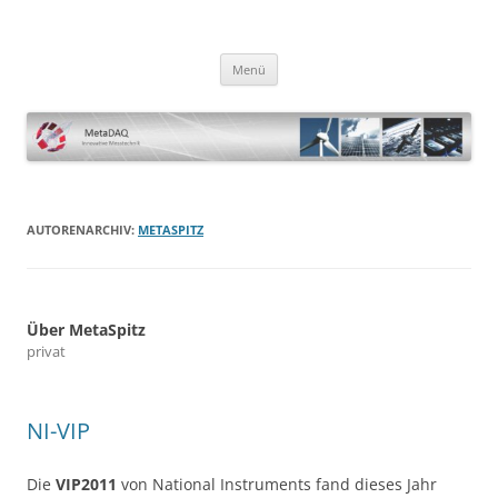
Zum
Inhalt
MetaDAQ
springen
Innovative Messtechnik
Menü
AUTORENARCHIV:
METASPITZ
Über MetaSpitz
privat
NI-VIP
Die
VIP2011
von National Instruments fand dieses Jahr