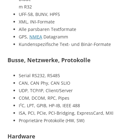
m R32
UFF-58, BUNV, HPFS
XML, INI-Formate
Alle parsbaren Textformate
GPS,
NMEA
Datagramm
Kundenspezifische Text- und Binär-Formate
Busse, Netzwerke, Protokolle
Serial RS232, RS485
CAN, CAN Phy, CAN SLIO
UDP, TCP/IP, Client/Server
COM, DCOM, RPC, Pipes
I²C, LPT, GPIB, HP-IB, IEEE 488
ISA, PCI, PCIe, PCI-Bridging, ExpressCard, MXI
Proprietäre Protokolle (HW, SW)
Hardware