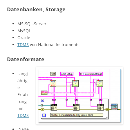
Datenbanken, Storage
MS-SQL-Server
MySQL
Oracle
TDMS
von National Instruments
Datenformate
Langj
ährig
e
Erfah
rung
mit
TDMS
.
Diade