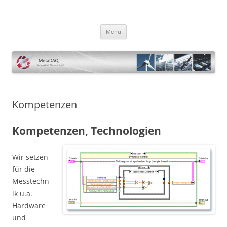
Zum
Inhalt
MetaDAQ
springen
Innovative Messtechnik
Menü
Kompetenzen
Kompetenzen, Technologie
n
Wir setzen
für die
Messtechn
ik u.a.
Hardware
und