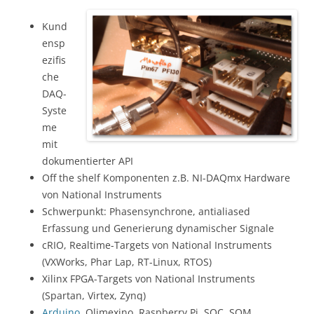
Kund
ensp
ezifis
che
DAQ-
Syste
me
mit
dokumentierter API
Off the shelf Komponenten z.B. NI-DAQmx Hardware
von National Instruments
Schwerpunkt: Phasensynchrone, antialiased
Erfassung und Generierung dynamischer Signale
cRIO, Realtime-Targets von National Instruments
(VXWorks, Phar Lap, RT-Linux, RTOS)
Xilinx FPGA-Targets von National Instruments
(Spartan, Virtex, Zynq)
Arduino
, Olimexino, Raspberry Pi, SOC, SOM