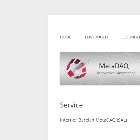
Zum
Inhalt
springen
Innovative Messtechnik
MetaDAQ
HOME
LEISTUNGEN
LÖSUNGE
Service
Interner Bereich MetaDAQ (SAL)