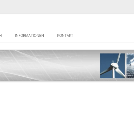
N
INFORMATIONEN
KONTAKT
BUCH-BEITRAG VIP 2011
DATENSCHUTZERKLÄRUNG
TECH-TALK @ VIP 2011
IMPRESSUM
DAS PURITYSYSTEM DES ATLAS-
DETEKTORS AM CERN (VORTRAG)
REFERENZEN
HISTORIE
KOMPETENZEN